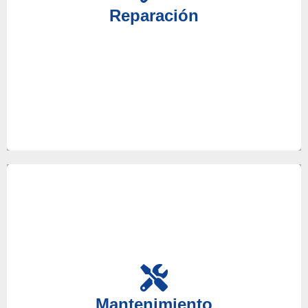
disposición a nuestros mejores técnicos para que
Reparación
reciba un servicio de reparaciones acorde a sus
necesidades.
Es de gran importancia realizar el mantenimiento
de sus equipos para anticiparse a posibles averías,
en nuestro servicio técnico le ayudaremos con este
Mantenimiento