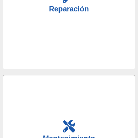
disposición a nuestros mejores técnicos para que
Reparación
reciba un servicio de reparaciones acorde a sus
necesidades.
Es de gran importancia realizar el mantenimiento
de sus equipos para anticiparse a posibles averías,
en nuestro servicio técnico le ayudaremos con este