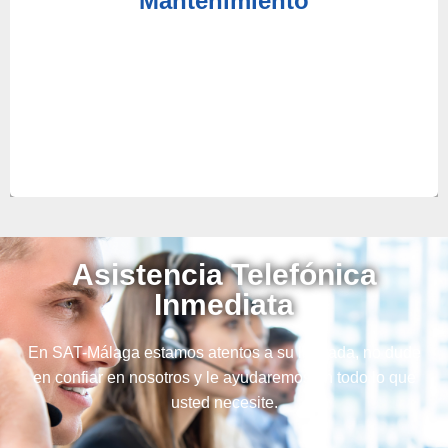
Mantenimiento
tipo de servicios para ahorrarle gastos innecesarios
teniendo que reparar o reemplazar su equipo.
Asistencia Telefónica
Inmediata
En SAT-Málaga estamos atentos a su llamada, no dude
en confiar en nosotros y le ayudaremos en todo lo que
usted necesite.