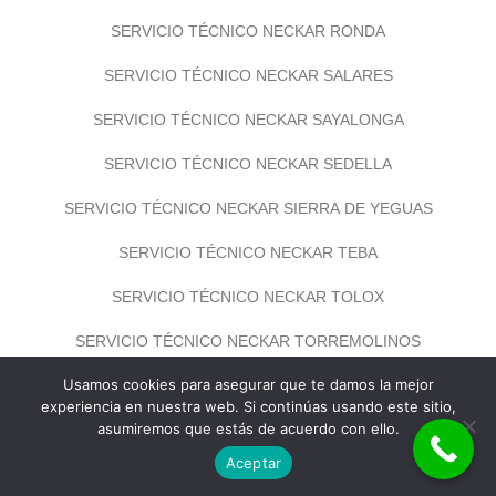
SERVICIO TÉCNICO NECKAR RONDA
SERVICIO TÉCNICO NECKAR SALARES
SERVICIO TÉCNICO NECKAR SAYALONGA
SERVICIO TÉCNICO NECKAR SEDELLA
SERVICIO TÉCNICO NECKAR SIERRA DE YEGUAS
SERVICIO TÉCNICO NECKAR TEBA
SERVICIO TÉCNICO NECKAR TOLOX
SERVICIO TÉCNICO NECKAR TORREMOLINOS
Usamos cookies para asegurar que te damos la mejor
SERVICIO TÉCNICO NECKAR TORROX
experiencia en nuestra web. Si continúas usando este sitio,
asumiremos que estás de acuerdo con ello.
SERVICIO TÉCNICO NECKAR TOTALÁN
Aceptar
SERVICIO TÉCNICO NECKAR VALLE DE ABDALAJÍS