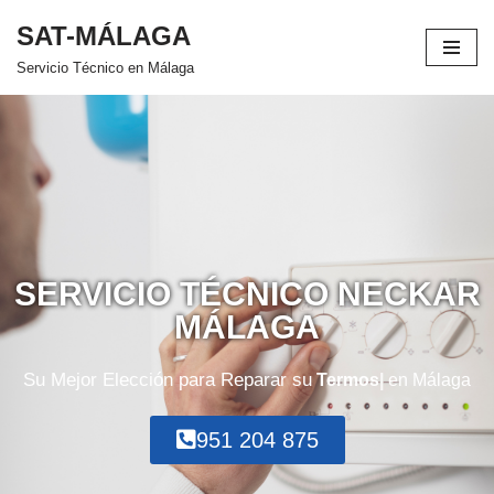
SAT-MÁLAGA
Saltar
Servicio Técnico en Málaga
al
contenido
SERVICIO TÉCNICO NECKAR
MÁLAGA
Su Mejor Elección para Reparar su
Termos
en Málaga
951 204 875