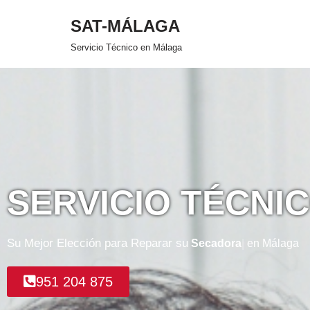
SAT-MÁLAGA
Saltar
Servicio Técnico en Málaga
al
contenido
SERVICIO TÉCNI
Su Mejor Elección para Reparar su
Secadora
en Málaga
951 204 875