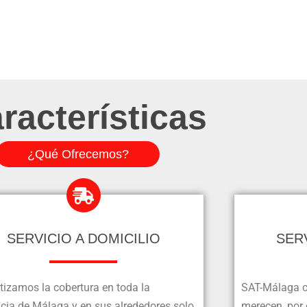
racterísticas
¿Qué Ofrecemos?
SERVICIO A DOMICILIO
SER
tizamos la cobertura en toda la
SAT-Málaga c
ncia de Málaga y en sus alrededores solo
merecen, por 