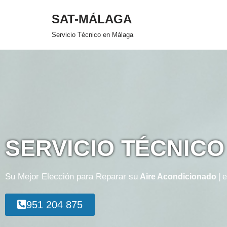
SAT-MÁLAGA
Saltar
Servicio Técnico en Málaga
al
contenido
SERVICIO TÉCNIC
Su Mejor Elección para Reparar su
Aire Acondicionado Sp
951 204 875